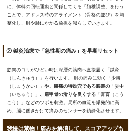
に、体幹の回転運動と関係してくる「頚椎調整」を行う
ことで、アドレス時のアライメント（骨格の並び）を均
整化し、肘や腰にかかる負担を減らしていきます。
② 鍼灸治療で「急性期の痛み」を早期リセット
筋肉のコリがひどい時は深層の筋肉へ直接届く「鍼灸
（しんきゅう）」を行います。 肘の痛みに効く「少海
（しょうかい）」
や、腰痛の特効穴である膝裏の
「委中
（いちゅう）」
、肩甲骨の滑りを良くする
「膏肓（こう
こう）」などのツボを刺激。局所の血流を爆発的に高
め、脳に働きかけて痛みのセンサーを鎮静化させます。
我慢は禁物！痛みを解消して、スコアアップも