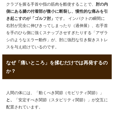
クラブを握る手首や指の筋肉を酷使することで、
肘の内
側にある腱の付着部が微小に断裂し、慢性的な痛みを引
き起こすのが「ゴルフ肘」
です。 インパクトの瞬間に
右肘が完全に伸びきってしまったり（過伸展）、右手首
を手のひら側に強くスナップさせすぎたりする「アザラ
シのようなエラー動作」が、肘に強烈な引き裂きストレ
スを与え続けているのです。
なぜ「痛いところ」を揉むだけでは再発するの
か？
人間の体には、「動くべき関節（モビリティ関節）」
と、
「安定すべき関節（スタビリティ関節）」が交互に
配置されています。