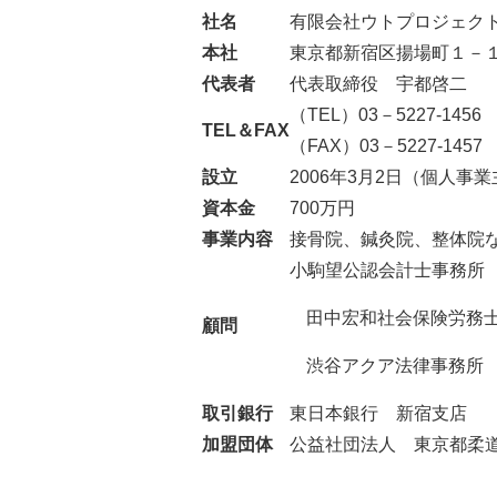
社名
有限会社ウトプロジェク
本社
東京都新宿区揚場町１－
代表者
代表取締役 宇都啓二
（TEL）03－5227-1456
TEL＆FAX
（FAX）03－5227-1457
設立
2006年3月2日（個人事
資本金
700万円
事業内容
接骨院、鍼灸院、整体院
小駒望公認会計士事務所
田中宏和社会保険労務
顧問
渋谷アクア法律事務所
取引銀行
東日本銀行 新宿支店
加盟団体
公益社団法人 東京都柔