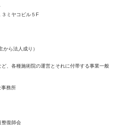
ト
１３ミヤコビル５F
業主から法人成り）
など、各種施術院の運営とそれに付帯する事業一般
士事務所
道整復師会