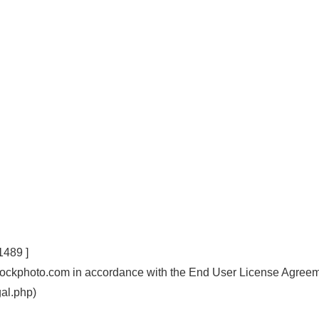
1489 ]
tockphoto.com in accordance with the End User License Agree
al.php)