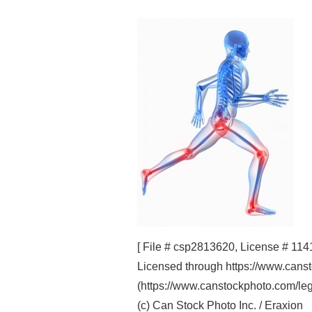
[ File # csp2813620, License # 114
Licensed through https://www.cans
(https://www.canstockphoto.com/leg
(c) Can Stock Photo Inc. / Eraxion